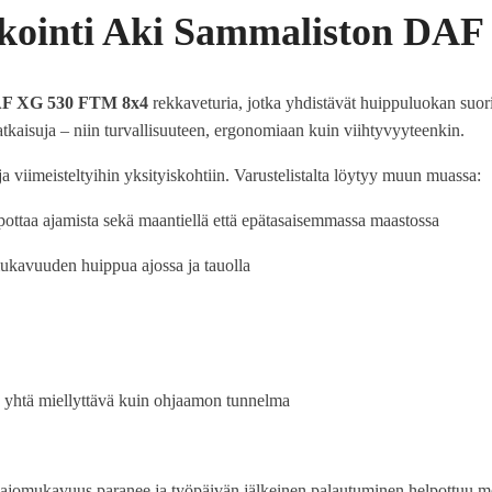
ointi Aki Sammaliston DAF
F XG 530 FTM 8x4
rekkaveturia, jotka yhdistävät huippuluokan suor
kaisuja – niin turvallisuuteen, ergonomiaan kuin viihtyvyyteenkin.
 viimeisteltyihin yksityiskohtiin. Varustelistalta löytyy muun muassa:
lpottaa ajamista sekä maantiellä että epätasaisemmassa maastossa
mukavuuden huippua ajossa ja tauolla
n yhtä miellyttävä kuin ohjaamon tunnelma
, ajomukavuus paranee ja työpäivän jälkeinen palautuminen helpottuu me