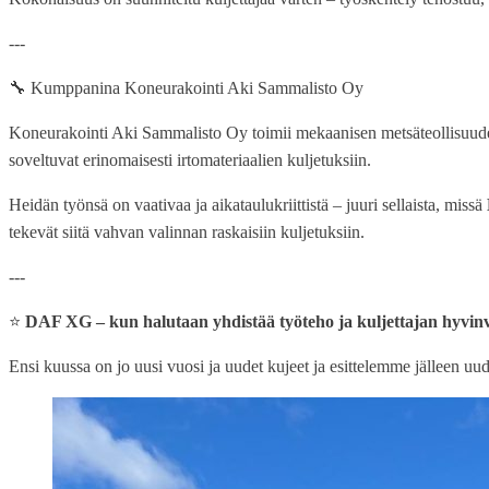
---
🔧 Kumppanina Koneurakointi Aki Sammalisto Oy
Koneurakointi Aki Sammalisto Oy toimii mekaanisen metsäteollisuuden 
soveltuvat erinomaisesti irtomateriaalien kuljetuksiin.
Heidän työnsä on vaativaa ja aikataulukriittistä – juuri sellaista, missä
tekevät siitä vahvan valinnan raskaisiin kuljetuksiin.
---
⭐
DAF XG – kun halutaan yhdistää työteho ja kuljettajan hyvinv
Ensi kuussa on jo uusi vuosi ja uudet kujeet ja esittelemme jälleen 