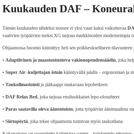
Kuukauden DAF – Koneurak
Tämän kuukauden tähdeksi nousee ei yksi vaan kaksi vaikuttavaa
DA
vaativien työpäivien tueksi XG tarjoaa markkinoiden moderneimpia rat
Ohjaamossa huomio kiinnittyy heti sen poikkeukselliseen tilavuuteen ja
•
Adaptiivinen ja maastontunteva vakionopeudensäädin
, joka he
•
Super Air -kuljettajan istuin
kääntyvällä jalalla – ergonomian ja 
•
Taukoilmastointi
ja jääkaappi mukavaan lepohetkeen
•
DAF Relax Bed
, joka tarjoaa ensiluokkaiset lepo-olosuhteet
•
Paras saatavilla oleva äänentoisto
, jotta työpäivän äänimaailma o
•
Siirtopöytä
, joka tekee ohjaamosta toimivan myös taukotilana
Kokonaisuus on suunniteltu kuljettajaa varten – työskentely tehostuu