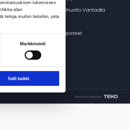
 ominaisuuksien tukemiseen
>> Monimerkkihuolto Vantaalla
tiikka-alan
ietoja muihin tietoihin, joita
>> Varaosat
>> DAF huoltopisteet
Markkinointi
Salli kaikki
Sivuston toteutus: