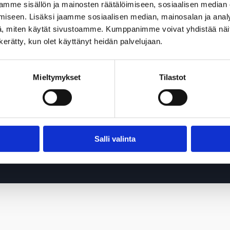
mme sisällön ja mainosten räätälöimiseen, sosiaalisen median
D
>> DAF XD Electric
iseen. Lisäksi jaamme sosiaalisen median, mainosalan ja analy
, miten käytät sivustoamme. Kumppanimme voivat yhdistää näitä t
FC & XDC
>> DAF XFC & XDC Electric
n kerätty, kun olet käyttänyt heidän palvelujaan.
B
>> DAF XB Electric
Mieltymykset
Tilastot
stoautot
tyt
Salli valinta