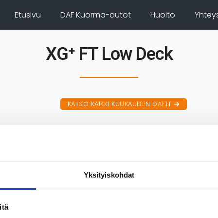
Etusivu
DAF Kuorma-autot
Huolto
Yhtey
XG⁺ FT Low Deck
KATSO KAIKKI KUUKAUDEN DAF:IT
Yksityiskohdat
 -mallisto
DAF Electric -mallisto
itä
F, XG & XG+
>> DAF XF, XG & XG+ Elect