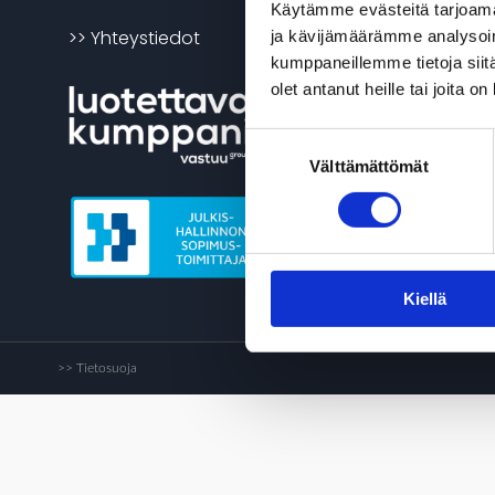
Käytämme evästeitä tarjoama
>> Yhteystiedot
>> DAF X
ja kävijämäärämme analysoim
kumppaneillemme tietoja siitä
>> DAF X
olet antanut heille tai joita o
>> DAF X
Suostumuksen
Välttämättömät
valinta
>> Vara
>> Käyte
Kiellä
>> Tietosuoja