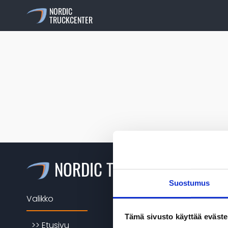
NORDIC
TRUCKCENTER
NORDIC TRUCKCENTER
Suostumus
Valikko
DAF Diesel
Tämä sivusto käyttää eväste
>> Etusivu
>> DAF X