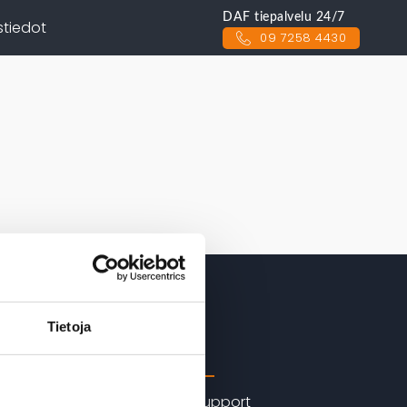
DAF tiepalvelu 24/7
stiedot
09 7258 4430
Tietoja
Huolto
ric
>> DAF MultiSupport