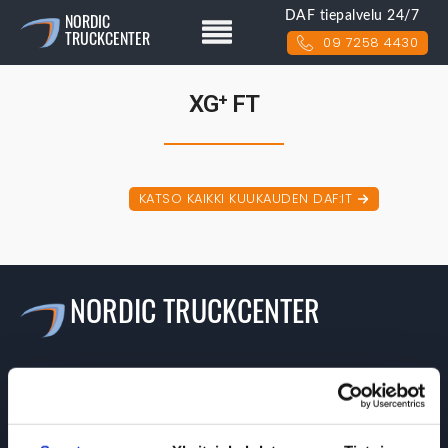
DAF tiepalvelu 24/7
NORDIC
TRUCKCENTER
09 7258 4430
XG⁺ FT
KATSO KAIKKI KUUKAUDEN DAF:IT
NORDIC TRUCKCENTER
Valikko
>> Etusivu