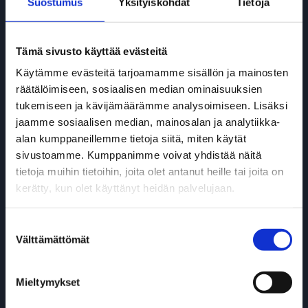
Suostumus
Yksityiskohdat
Tietoja
>> Yhteystiedot
Tämä sivusto käyttää evästeitä
Käytämme evästeitä tarjoamamme sisällön ja mainosten
räätälöimiseen, sosiaalisen median ominaisuuksien
tukemiseen ja kävijämäärämme analysoimiseen. Lisäksi
jaamme sosiaalisen median, mainosalan ja analytiikka-
alan kumppaneillemme tietoja siitä, miten käytät
sivustoamme. Kumppanimme voivat yhdistää näitä
tietoja muihin tietoihin, joita olet antanut heille tai joita on
DAF Diesel -mallisto
kerätty, kun olet käyttänyt heidän palvelujaan.
>> DAF XF, XG & XG+
Suostumuksen
Välttämättömät
valinta
>> DAF XD
>> DAF XFC & XDC
Mieltymykset
>> DAF XB