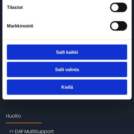
Tilastot
>> Varastoautot
>> Käytetyt
Markkinointi
DAF Electric -mallisto
Salli kaikki
>> DAF XF, XG & XG+ Electric
Salli valinta
>> DAF XD Electric
>> DAF XFC & XDC Electric
Kiellä
>> DAF XB Electric
Huolto
>> DAF MultiSupport