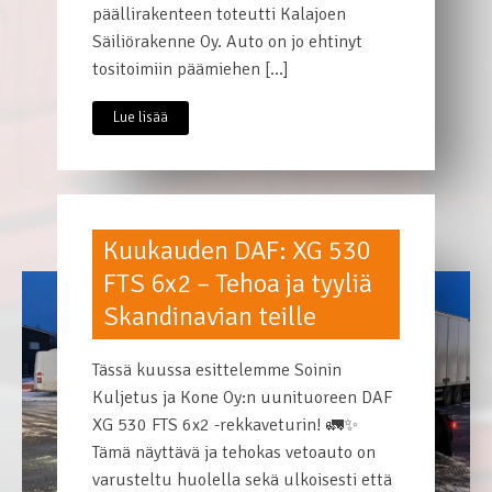
päällirakenteen toteutti Kalajoen
Säiliörakenne Oy. Auto on jo ehtinyt
tositoimiin päämiehen […]
Lue lisää
Kuukauden DAF: XG 530
FTS 6x2 – Tehoa ja tyyliä
Skandinavian teille
Tässä kuussa esittelemme Soinin
Kuljetus ja Kone Oy:n uunituoreen DAF
XG 530 FTS 6x2 -rekkaveturin! 🚛✨
Tämä näyttävä ja tehokas vetoauto on
varusteltu huolella sekä ulkoisesti että