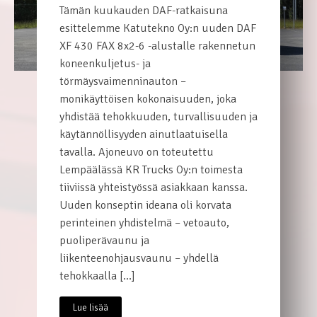
Tämän kuukauden DAF-ratkaisuna
esittelemme Katutekno Oy:n uuden DAF
XF 430 FAX 8x2-6 -alustalle rakennetun
koneenkuljetus- ja
törmäysvaimenninauton –
monikäyttöisen kokonaisuuden, joka
yhdistää tehokkuuden, turvallisuuden ja
käytännöllisyyden ainutlaatuisella
tavalla. Ajoneuvo on toteutettu
Lempäälässä KR Trucks Oy:n toimesta
tiiviissä yhteistyössä asiakkaan kanssa.
Uuden konseptin ideana oli korvata
perinteinen yhdistelmä – vetoauto,
puoliperävaunu ja
liikenteenohjausvaunu – yhdellä
tehokkaalla […]
Lue lisää