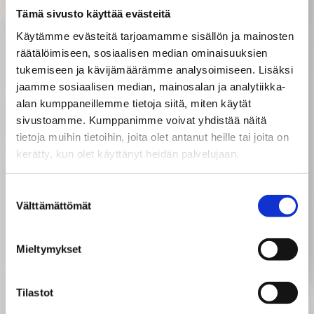
Tämä sivusto käyttää evästeitä
DAF XF 530 FAW 8x4-4 on varustettu
Käytämme evästeitä tarjoamamme sisällön ja mainosten
VDL-koukkulaitteella ja suunniteltu
räätälöimiseen, sosiaalisen median ominaisuuksien
vastaamaan vaativiin kuljetustarpeisiin.
tukemiseen ja kävijämäärämme analysoimiseen. Lisäksi
Tämä monipuolinen työkalu on nyt osa
jaamme sosiaalisen median, mainosalan ja analytiikka-
Pentti Malmi Oy:n kalustoa, jossa se
alan kumppaneillemme tietoja siitä, miten käytät
palvelee tehokkaasti
sivustoamme. Kumppanimme voivat yhdistää näitä
vaihtolavakuljetuksissa,
tietoja muihin tietoihin, joita olet antanut heille tai joita on
nostopalveluissa ja traktoriurakoinnissa.
kerätty, kun olet käyttänyt heidän palvelujaan.
Auton päällirakenteen toteutti NTM
Närpiön Puu ja Metalli asiakkaan
Suostumuksen
ajatusten pohjalta.
Välttämättömät
valinta
Lue lisää
Mieltymykset
Tilastot