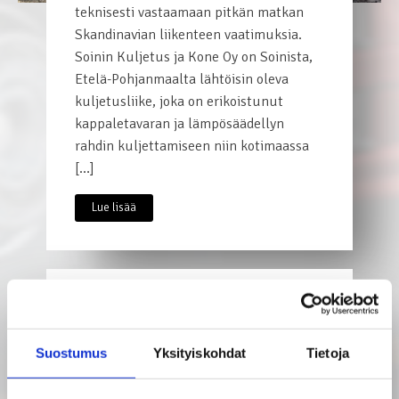
teknisesti vastaamaan pitkän matkan
Skandinavian liikenteen vaatimuksia.
Soinin Kuljetus ja Kone Oy on Soinista,
Etelä-Pohjanmaalta lähtöisin oleva
kuljetusliike, joka on erikoistunut
kappaletavaran ja lämpösäädellyn
rahdin kuljettamiseen niin kotimaassa
[…]
Lue lisää
Kuukauden DAF:
Monipuolinen
Suostumus
Yksityiskohdat
Tietoja
voimanpesä Pentti Malmi
Oy:lle!