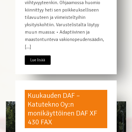
viihtyvyyteenkin. Ohjaamossa huomio
kiinnittyy heti sen poikkeukselliseen
tilavuuteen ja viimeisteltyihin
yksityiskohtiin. Varustelistalta löytyy
muun muassa: • Adaptiivinen ja
maastontunteva vakionopeudensäädin,
[…]
Lue lisää
Kuukauden DAF –
Katutekno Oy:n
monikäyttöinen DAF XF
430 FAX