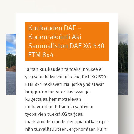
Kuukauden DAF:it
Kuukauden DAF –
Koneurakointi Aki
Sammaliston DAF XG 530
FTM 8x4
Tämän kuukauden tähdeksi nousee ei
yksi vaan kaksi vaikuttavaa DAF XG 530
FTM 8x4 rekkaveturia, jotka yhdistävät
huippuluokan suorituskyvyn ja
kuljettajaa hemmottelevan
mukavuuden. Pitkien ja vaativien
työpäivien tueksi XG tarjoaa
markkinoiden moderneimpia ratkaisuja –
niin turvallisuuteen, ergonomiaan kuin