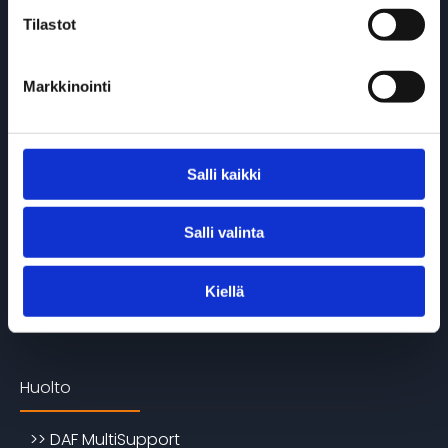
Tilastot
>> Varastoautot
>> Käytetyt
Markkinointi
DAF Electric -mallisto
Salli kaikki
>> DAF XF, XG & XG+ Electric
Salli valinta
>> DAF XD Electric
>> DAF XFC & XDC Electric
Kiellä
>> DAF XB Electric
Huolto
>> DAF MultiSupport