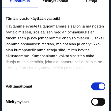
Suostumus
Yksityiskohdat
Tietoja
>> Yhteystiedot
Tämä sivusto käyttää evästeitä
Käytämme evästeitä tarjoamamme sisällön ja mainosten
räätälöimiseen, sosiaalisen median ominaisuuksien
tukemiseen ja kävijämäärämme analysoimiseen. Lisäksi
jaamme sosiaalisen median, mainosalan ja analytiikka-
alan kumppaneillemme tietoja siitä, miten käytät
sivustoamme. Kumppanimme voivat yhdistää näitä
tietoja muihin tietoihin, joita olet antanut heille tai joita on
DAF Diesel -mallisto
kerätty, kun olet käyttänyt heidän palvelujaan.
>> DAF XF, XG & XG+
Suostumuksen
Välttämättömät
valinta
>> DAF XD
>> DAF XFC & XDC
Mieltymykset
>> DAF XB