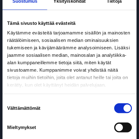
Suostumus
Yksityiskohdat
Tietoja
>> Yhteystiedot
Tämä sivusto käyttää evästeitä
Käytämme evästeitä tarjoamamme sisällön ja mainosten
räätälöimiseen, sosiaalisen median ominaisuuksien
tukemiseen ja kävijämäärämme analysoimiseen. Lisäksi
jaamme sosiaalisen median, mainosalan ja analytiikka-
alan kumppaneillemme tietoja siitä, miten käytät
sivustoamme. Kumppanimme voivat yhdistää näitä
tietoja muihin tietoihin, joita olet antanut heille tai joita on
DAF Diesel -mallisto
kerätty, kun olet käyttänyt heidän palvelujaan.
>> DAF XF, XG & XG+
Suostumuksen
Välttämättömät
valinta
>> DAF XD
>> DAF XFC & XDC
Mieltymykset
>> DAF XB