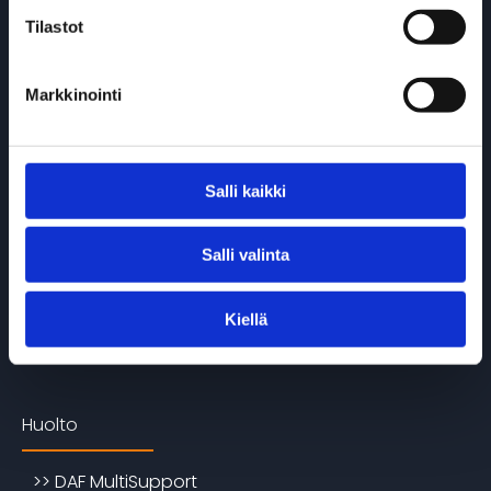
Tilastot
>> Varastoautot
>> Käytetyt
Markkinointi
DAF Electric -mallisto
Salli kaikki
>> DAF XF, XG & XG+ Electric
Salli valinta
>> DAF XD Electric
>> DAF XFC & XDC Electric
Kiellä
>> DAF XB Electric
Huolto
>> DAF MultiSupport