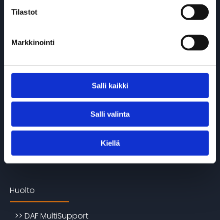
Tilastot
>> Varastoautot
>> Käytetyt
Markkinointi
DAF Electric -mallisto
Salli kaikki
>> DAF XF, XG & XG+ Electric
Salli valinta
>> DAF XD Electric
>> DAF XFC & XDC Electric
Kiellä
>> DAF XB Electric
Huolto
>> DAF MultiSupport